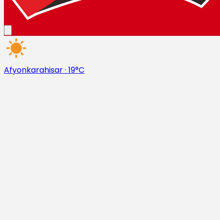
Afyonkarahisar
·
19°C