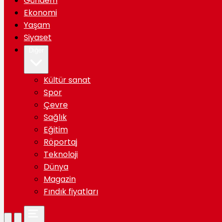
Gündem
Ekonomi
Yaşam
Siyaset
Diğer
Kültür sanat
Spor
Çevre
Sağlık
Eğitim
Röportaj
Teknoloji
Dünya
Magazin
Fındık fiyatları