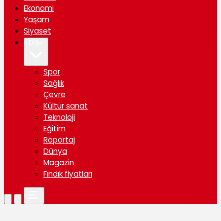
Ekonomi
Yaşam
Siyaset
Diğer
Spor
Sağlık
Çevre
Kültür sanat
Teknoloji
Eğitim
Röportaj
Dünya
Magazin
Fındık fiyatları