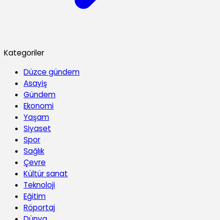
Kategoriler
Düzce gündem
Asayiş
Gündem
Ekonomi
Yaşam
Siyaset
Spor
Sağlık
Çevre
Kültür sanat
Teknoloji
Eğitim
Röportaj
Dünya