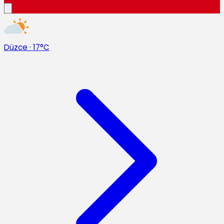
Düzce
·
17°C