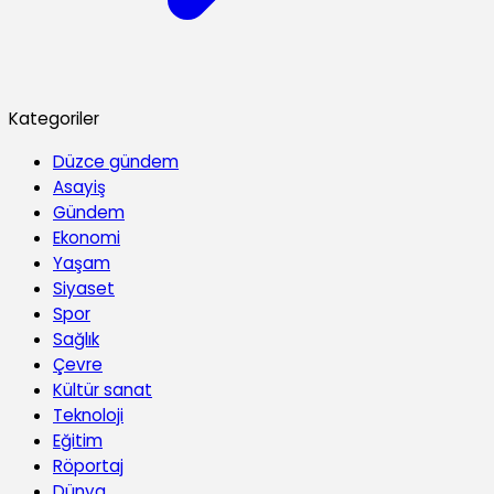
Kategoriler
Düzce gündem
Asayiş
Gündem
Ekonomi
Yaşam
Siyaset
Spor
Sağlık
Çevre
Kültür sanat
Teknoloji
Eğitim
Röportaj
Dünya