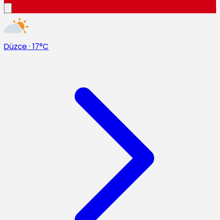
Düzce
·
17°C