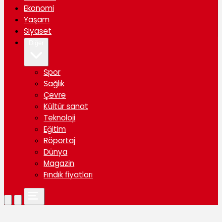
Ekonomi
Yaşam
Siyaset
Diğer
Spor
Sağlık
Çevre
Kültür sanat
Teknoloji
Eğitim
Röportaj
Dünya
Magazin
Fındık fiyatları