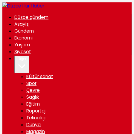
Düzce gündem
Asayiş
Gündem
Ekonomi
Yaşam
Siyaset
Diğer
Kültür sanat
Spor
Çevre
Sağlık
Eğitim
Röportaj
Teknoloji
Dünya
Magazin