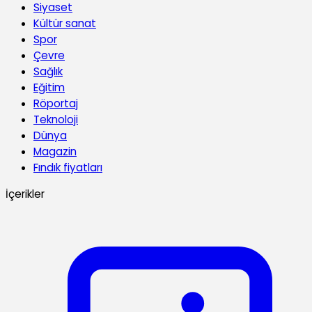
Siyaset
Kültür sanat
Spor
Çevre
Sağlık
Eğitim
Röportaj
Teknoloji
Dünya
Magazin
Fındık fiyatları
İçerikler