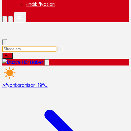
Fındık fiyatları
Ara
Afyonkarahisar
·
19°C