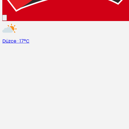
Düzce
·
17°C