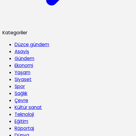
Kategoriler
Düzce gündem
Asayiş
Gündem
Ekonomi
Yaşam
Siyaset
Spor
Sağlık
Çevre
Kültür sanat
Teknoloji
Eğitim
Röportaj
Dünya