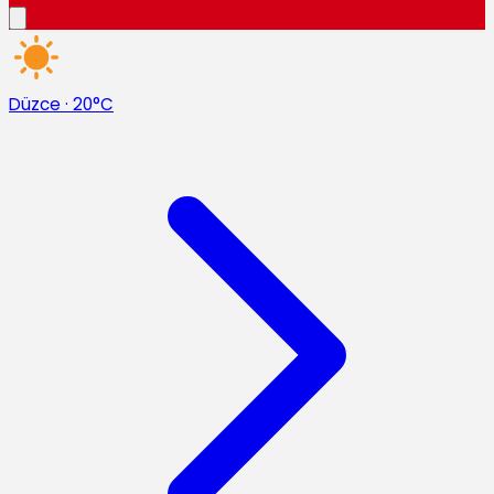
Düzce
·
20°C