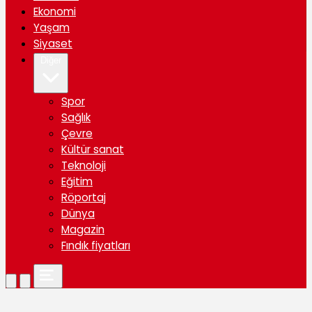
Ekonomi
Yaşam
Siyaset
Diğer
Spor
Sağlık
Çevre
Kültür sanat
Teknoloji
Eğitim
Röportaj
Dünya
Magazin
Fındık fiyatları