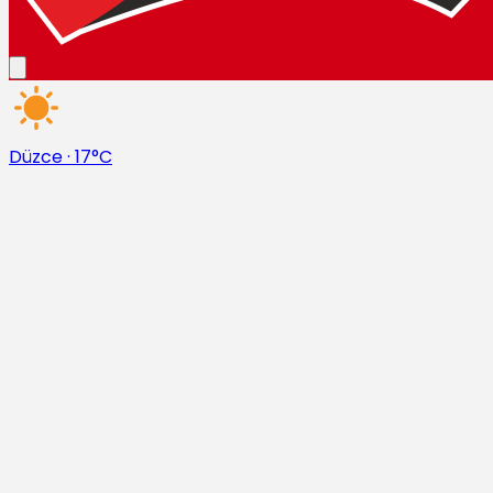
Düzce
·
17°C