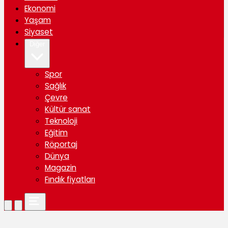
Ekonomi
Yaşam
Siyaset
Diğer
Spor
Sağlık
Çevre
Kültür sanat
Teknoloji
Eğitim
Röportaj
Dünya
Magazin
Fındık fiyatları