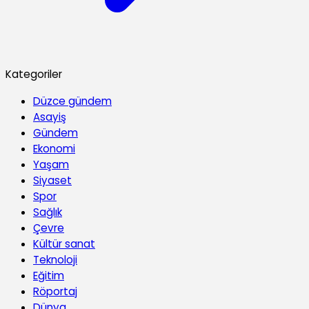
Kategoriler
Düzce gündem
Asayiş
Gündem
Ekonomi
Yaşam
Siyaset
Spor
Sağlık
Çevre
Kültür sanat
Teknoloji
Eğitim
Röportaj
Dünya