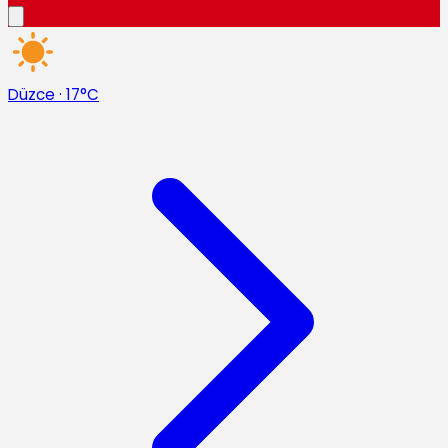
Düzce
·
17°C