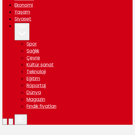
Ekonomi
Yaşam
Siyaset
Diğer
Spor
Sağlık
Çevre
Kültür sanat
Teknoloji
Eğitim
Röportaj
Dünya
Magazin
Fındık fiyatları