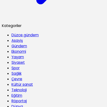
Kategoriler
Düzce gündem
Asayiş
Gündem
Ekonomi
Yaşam
Siyaset
Spor
Sağlık
Çevre
Kültür sanat
Teknoloji
Eğitim
Röportaj
Dünya