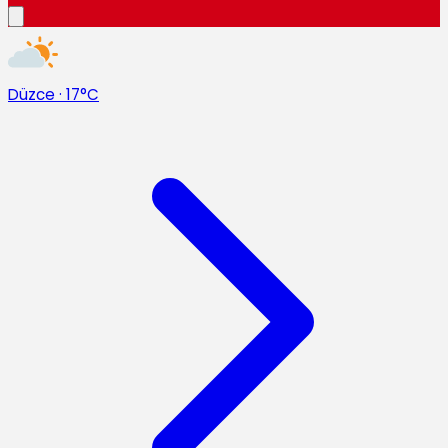
Düzce
·
17°C