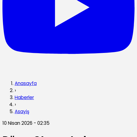
Anasayfa
›
Haberler
›
Asayiş
10 Nisan 2026 - 02:35