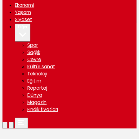
Ekonomi
Yaşam
Siyaset
Diğer
Spor
Sağlık
Çevre
Kültür sanat
Teknoloji
Eğitim
Röportaj
Dünya
Magazin
Fındık fiyatları