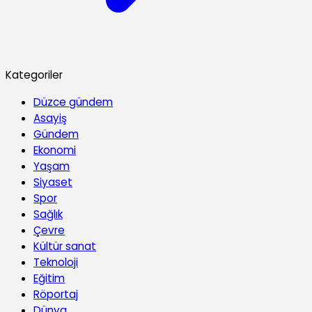
Kategoriler
Düzce gündem
Asayiş
Gündem
Ekonomi
Yaşam
Siyaset
Spor
Sağlık
Çevre
Kültür sanat
Teknoloji
Eğitim
Röportaj
Dünya