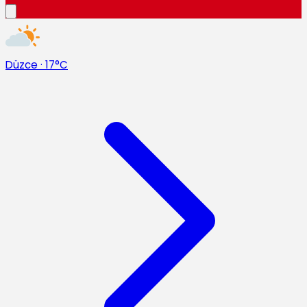
Düzce
·
17°C