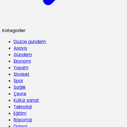
Kategoriler
Düzce gündem
Asayiş
Gündem
Ekonomi
Yaşam
Siyaset
Spor
Sağlık
Çevre
Kültür sanat
Teknoloji
Eğitim
Röportaj
Dünya