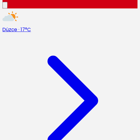
Düzce
·
17°C