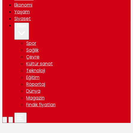
Ekonomi
Yaşam
Siyaset
Diğer
Spor
Sağlık
Çevre
Kültür sanat
Teknoloji
Eğitim
Röportaj
Dünya
Magazin
Fındık fiyatları