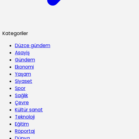
Kategoriler
Düzce gündem
Asayiş
Gündem
Ekonomi
Yaşam
Siyaset
Spor
Sağlık
Çevre
Kültür sanat
Teknoloji
Eğitim
Röportaj
Dünya