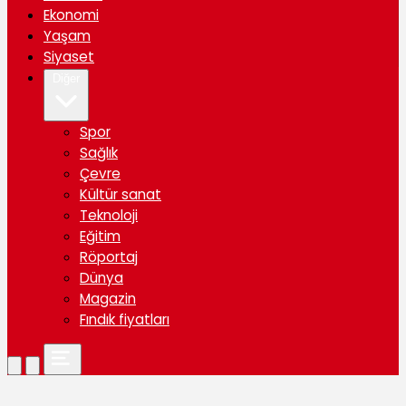
Ekonomi
Yaşam
Siyaset
Diğer
Spor
Sağlık
Çevre
Kültür sanat
Teknoloji
Eğitim
Röportaj
Dünya
Magazin
Fındık fiyatları