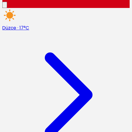
Düzce
·
17°C