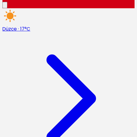
Düzce
·
17°C