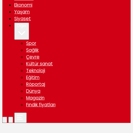
Ekonomi
Yaşam
Siyaset
Diğer
Spor
Sağlık
Çevre
Kültür sanat
Teknoloji
Eğitim
Röportaj
Dünya
Magazin
Fındık fiyatları