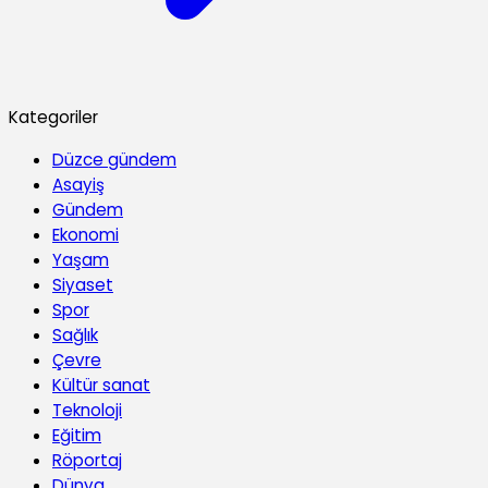
Kategoriler
Düzce gündem
Asayiş
Gündem
Ekonomi
Yaşam
Siyaset
Spor
Sağlık
Çevre
Kültür sanat
Teknoloji
Eğitim
Röportaj
Dünya