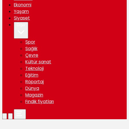
Ekonomi
Yaşam
Siyaset
Diğer
Spor
Sağlık
Çevre
Kültür sanat
Teknoloji
Eğitim
Röportaj
Dünya
Magazin
Fındık fiyatları