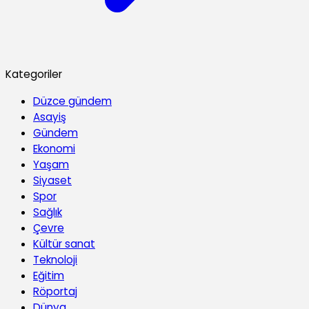
Kategoriler
Düzce gündem
Asayiş
Gündem
Ekonomi
Yaşam
Siyaset
Spor
Sağlık
Çevre
Kültür sanat
Teknoloji
Eğitim
Röportaj
Dünya