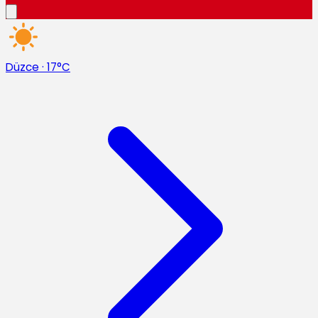
Düzce
·
17°C