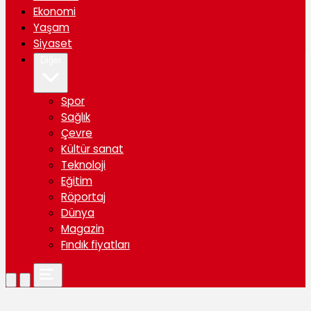
Ekonomi
Yaşam
Siyaset
Diğer
Spor
Sağlık
Çevre
Kültür sanat
Teknoloji
Eğitim
Röportaj
Dünya
Magazin
Fındık fiyatları