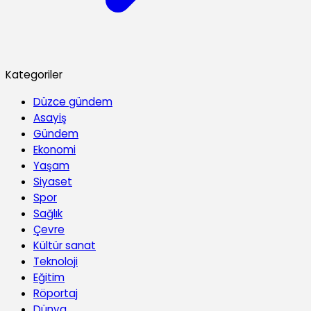
Kategoriler
Düzce gündem
Asayiş
Gündem
Ekonomi
Yaşam
Siyaset
Spor
Sağlık
Çevre
Kültür sanat
Teknoloji
Eğitim
Röportaj
Dünya