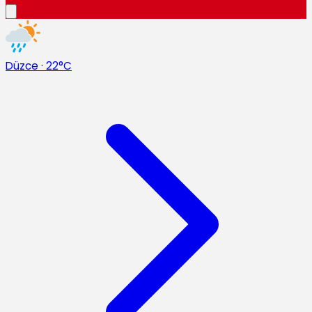
Düzce
·
22°C