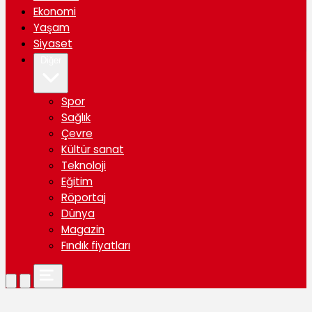
Ekonomi
Yaşam
Siyaset
Diğer
Spor
Sağlık
Çevre
Kültür sanat
Teknoloji
Eğitim
Röportaj
Dünya
Magazin
Fındık fiyatları