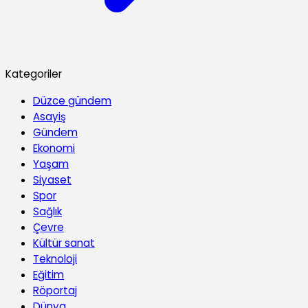
Kategoriler
Düzce gündem
Asayiş
Gündem
Ekonomi
Yaşam
Siyaset
Spor
Sağlık
Çevre
Kültür sanat
Teknoloji
Eğitim
Röportaj
Dünya