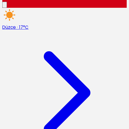
Düzce
·
17°C