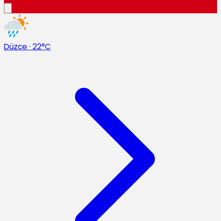
Düzce
·
22°C