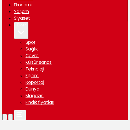
Ekonomi
Yaşam
Siyaset
Diğer
Spor
Sağlık
Çevre
Kültür sanat
Teknoloji
Eğitim
Röportaj
Dünya
Magazin
Fındık fiyatları