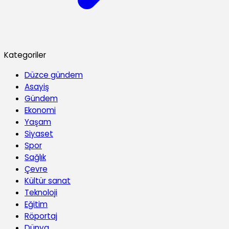
Kategoriler
Düzce gündem
Asayiş
Gündem
Ekonomi
Yaşam
Siyaset
Spor
Sağlık
Çevre
Kültür sanat
Teknoloji
Eğitim
Röportaj
Dünya