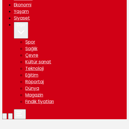
Ekonomi
Yaşam
Siyaset
Diğer
Spor
Sağlık
Çevre
Kültür sanat
Teknoloji
Eğitim
Röportaj
Dünya
Magazin
Fındık fiyatları