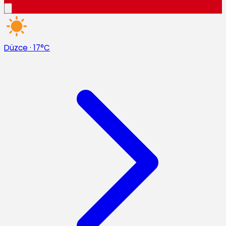
Düzce
·
17°C