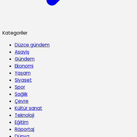
Kategoriler
Düzce gündem
Asayiş
Gündem
Ekonomi
Yaşam
Siyaset
Spor
Sağlık
Çevre
Kültür sanat
Teknoloji
Eğitim
Röportaj
Dünya