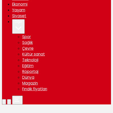
Ekonomi
Yaşam
Siyaset
Diğer
Spor
Sağlık
Çevre
Kültür sanat
Teknoloji
Eğitim
Röportaj
Dünya
Magazin
Fındık fiyatları