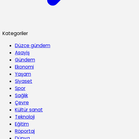
Kategoriler
Düzce gündem
Asayiş
Gündem
Ekonomi
Yaşam
Siyaset
Spor
Sağlık
Çevre
Kültür sanat
Teknoloji
Eğitim
Röportaj
Dünya