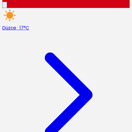
Düzce
·
17°C