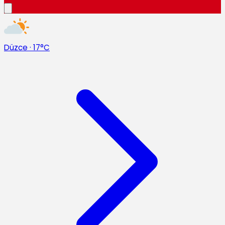
Düzce
·
17°C