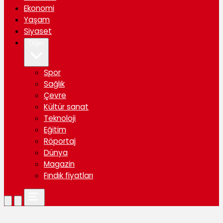
Ekonomi
Yaşam
Siyaset
Diğer
Spor
Sağlık
Çevre
Kültür sanat
Teknoloji
Eğitim
Röportaj
Dünya
Magazin
Fındık fiyatları