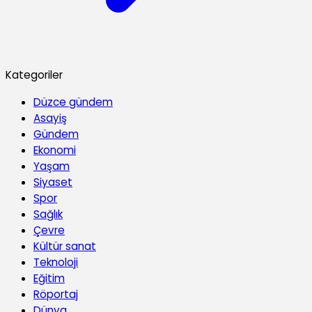
Kategoriler
Düzce gündem
Asayiş
Gündem
Ekonomi
Yaşam
Siyaset
Spor
Sağlık
Çevre
Kültür sanat
Teknoloji
Eğitim
Röportaj
Dünya