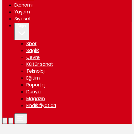
Ekonomi
Yaşam
Siyaset
Diğer
Spor
Sağlık
Çevre
Kültür sanat
Teknoloji
Eğitim
Röportaj
Dünya
Magazin
Fındık fiyatları