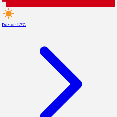
Düzce
·
17°C