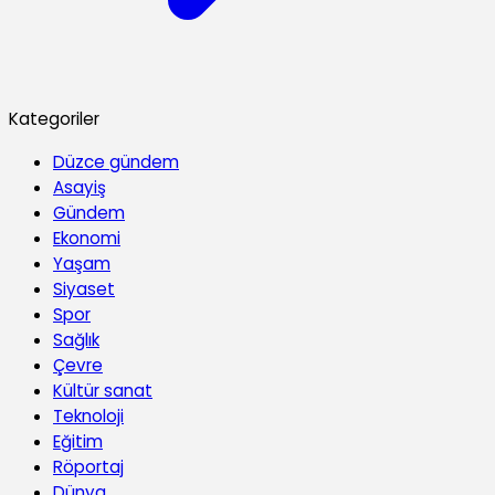
Kategoriler
Düzce gündem
Asayiş
Gündem
Ekonomi
Yaşam
Siyaset
Spor
Sağlık
Çevre
Kültür sanat
Teknoloji
Eğitim
Röportaj
Dünya