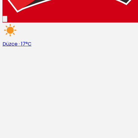
Düzce
·
17°C