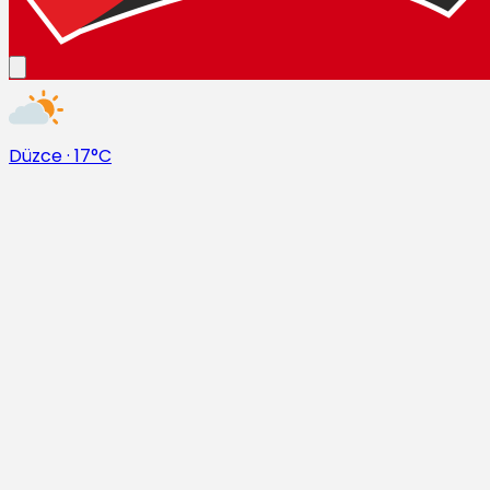
Düzce
·
17°C