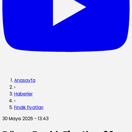
Anasayfa
›
Haberler
›
Fındık fiyatları
30 Mayıs 2026 - 13:43