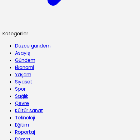
Kategoriler
Düzce gündem
Asayiş
Gündem
Ekonomi
Yaşam
Siyaset
Spor
Sağlık
Çevre
Kültür sanat
Teknoloji
Eğitim
Röportaj
Dünya