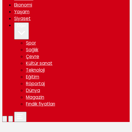
Ekonomi
Yaşam
Siyaset
Diğer
Spor
Sağlık
Çevre
Kültür sanat
Teknoloji
Eğitim
Röportaj
Dünya
Magazin
Fındık fiyatları