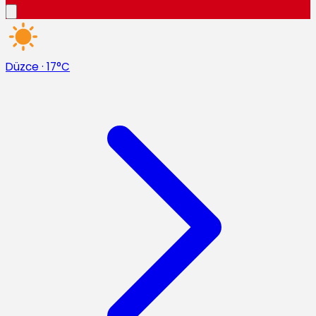
Düzce
·
17°C