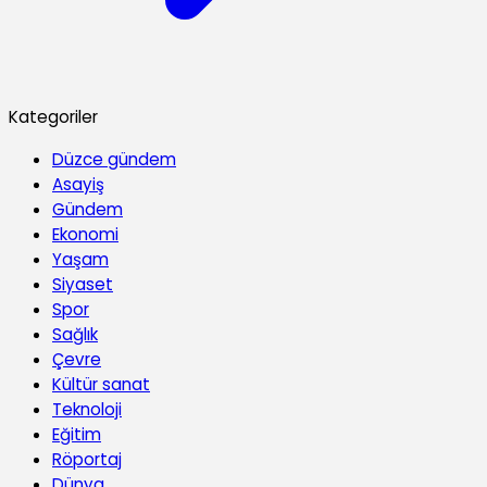
Kategoriler
Düzce gündem
Asayiş
Gündem
Ekonomi
Yaşam
Siyaset
Spor
Sağlık
Çevre
Kültür sanat
Teknoloji
Eğitim
Röportaj
Dünya