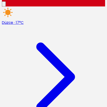
Düzce
·
17°C