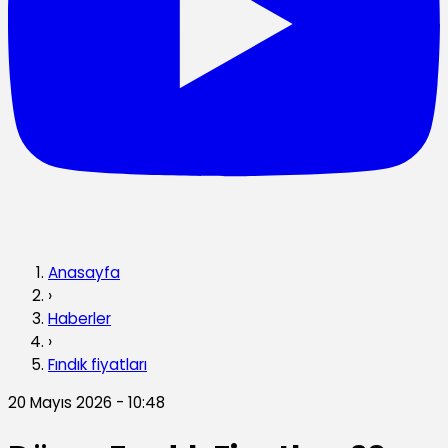
Anasayfa
›
Haberler
›
Fındık fiyatları
20 Mayıs 2026 - 10:48