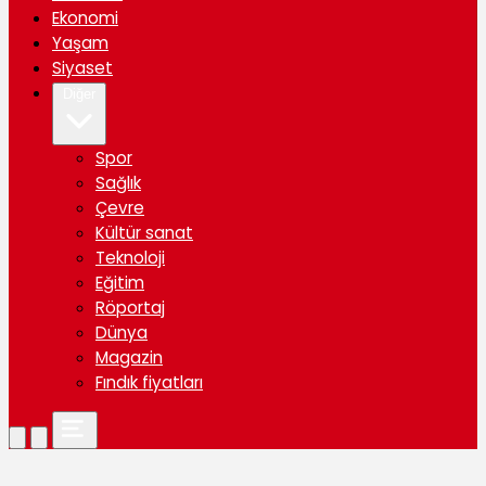
Ekonomi
Yaşam
Siyaset
Diğer
Spor
Sağlık
Çevre
Kültür sanat
Teknoloji
Eğitim
Röportaj
Dünya
Magazin
Fındık fiyatları