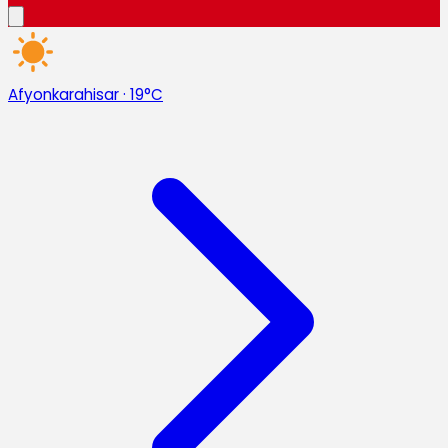
Afyonkarahisar
·
19°C