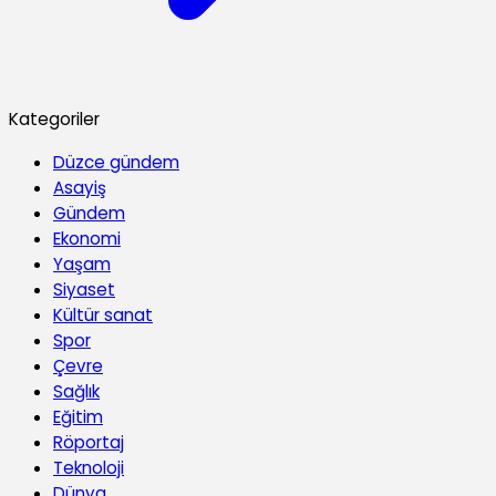
Kategoriler
Düzce gündem
Asayiş
Gündem
Ekonomi
Yaşam
Siyaset
Kültür sanat
Spor
Çevre
Sağlık
Eğitim
Röportaj
Teknoloji
Dünya