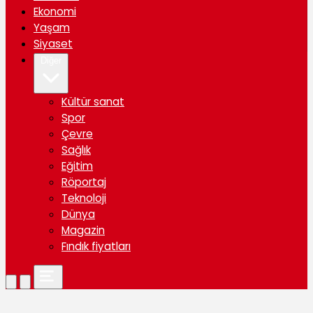
Ekonomi
Yaşam
Siyaset
Diğer
Kültür sanat
Spor
Çevre
Sağlık
Eğitim
Röportaj
Teknoloji
Dünya
Magazin
Fındık fiyatları