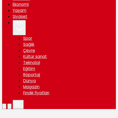
Ekonomi
Yaşam
Siyaset
Diğer
Spor
Sağlık
Çevre
Kültür sanat
Teknoloji
Eğitim
Röportaj
Dünya
Magazin
Fındık fiyatları