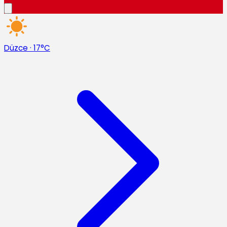
Düzce
·
17°C