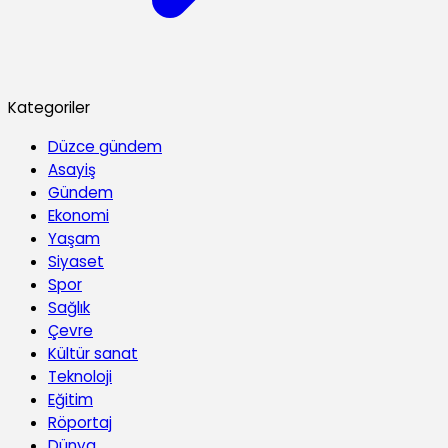
Kategoriler
Düzce gündem
Asayiş
Gündem
Ekonomi
Yaşam
Siyaset
Spor
Sağlık
Çevre
Kültür sanat
Teknoloji
Eğitim
Röportaj
Dünya