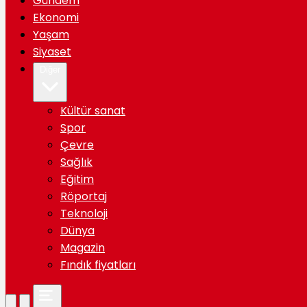
Gündem
Ekonomi
Yaşam
Siyaset
Diğer
Kültür sanat
Spor
Çevre
Sağlık
Eğitim
Röportaj
Teknoloji
Dünya
Magazin
Fındık fiyatları