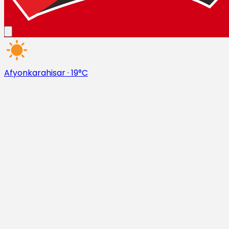
Afyonkarahisar
·
19°C