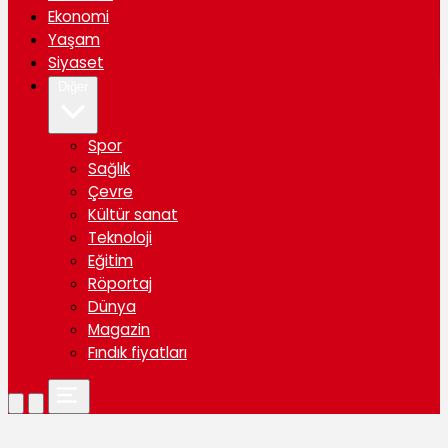
Ekonomi
Yaşam
Siyaset
Diğer
Spor
Sağlık
Çevre
Kültür sanat
Teknoloji
Eğitim
Röportaj
Dünya
Magazin
Fındık fiyatları