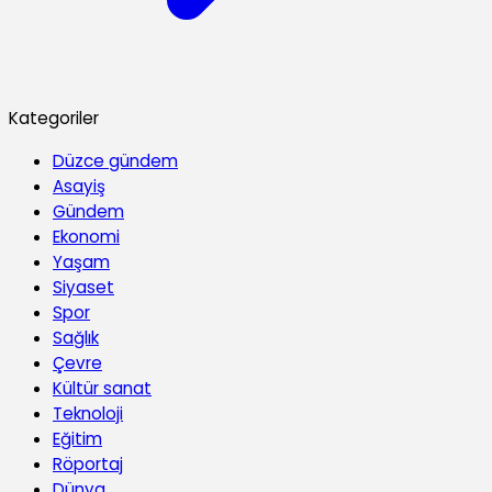
Kategoriler
Düzce gündem
Asayiş
Gündem
Ekonomi
Yaşam
Siyaset
Spor
Sağlık
Çevre
Kültür sanat
Teknoloji
Eğitim
Röportaj
Dünya