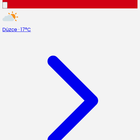
Düzce
·
17°C