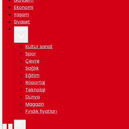
Gündem
Ekonomi
Yaşam
Siyaset
Diğer
Kültür sanat
Spor
Çevre
Sağlık
Eğitim
Röportaj
Teknoloji
Dünya
Magazin
Fındık fiyatları