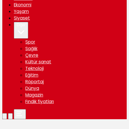
Ekonomi
Yaşam
Siyaset
Diğer
Spor
Sağlık
Çevre
Kültür sanat
Teknoloji
Eğitim
Röportaj
Dünya
Magazin
Fındık fiyatları