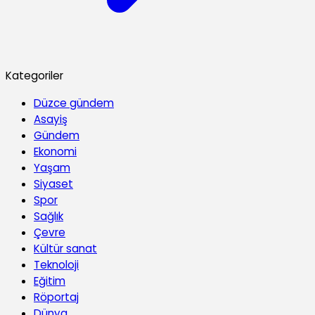
Kategoriler
Düzce gündem
Asayiş
Gündem
Ekonomi
Yaşam
Siyaset
Spor
Sağlık
Çevre
Kültür sanat
Teknoloji
Eğitim
Röportaj
Dünya