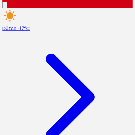
Düzce
·
17°C