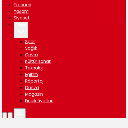
Ekonomi
Yaşam
Siyaset
Diğer
Spor
Sağlık
Çevre
Kültür sanat
Teknoloji
Eğitim
Röportaj
Dünya
Magazin
Fındık fiyatları