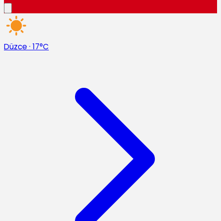
Düzce
·
17°C