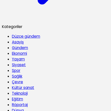
Kategoriler
Düzce gündem
Asayiş
Gündem
Ekonomi
Yaşam
Siyaset
Spor
Sağlık
Çevre
Kültür sanat
Teknoloji
Eğitim
Röportaj
Dünya