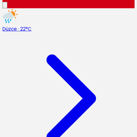
Düzce
·
22°C