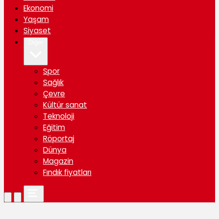
Ekonomi
Yaşam
Siyaset
Diğer
Spor
Sağlık
Çevre
Kültür sanat
Teknoloji
Eğitim
Röportaj
Dünya
Magazin
Fındık fiyatları