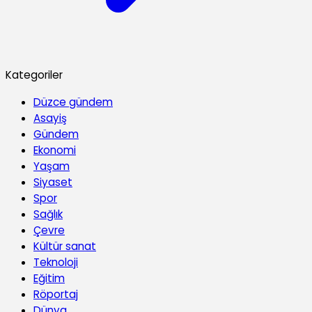
Kategoriler
Düzce gündem
Asayiş
Gündem
Ekonomi
Yaşam
Siyaset
Spor
Sağlık
Çevre
Kültür sanat
Teknoloji
Eğitim
Röportaj
Dünya