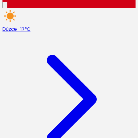
Düzce
·
17°C