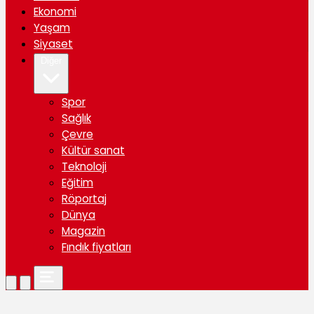
Ekonomi
Yaşam
Siyaset
Diğer
Spor
Sağlık
Çevre
Kültür sanat
Teknoloji
Eğitim
Röportaj
Dünya
Magazin
Fındık fiyatları