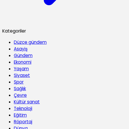
Kategoriler
Düzce gündem
Asayiş
Gündem
Ekonomi
Yaşam
Siyaset
Spor
Sağlık
Çevre
Kültür sanat
Teknoloji
Eğitim
Röportaj
Dünya