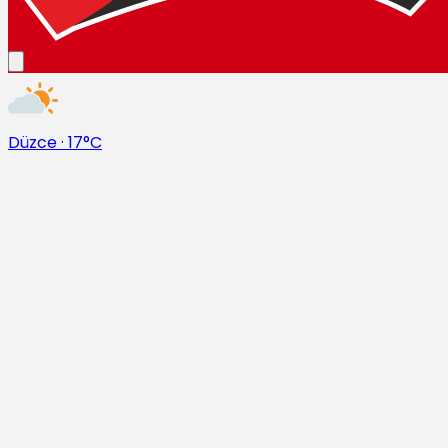
Düzce
·
17°C