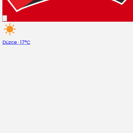
Düzce
·
17°C