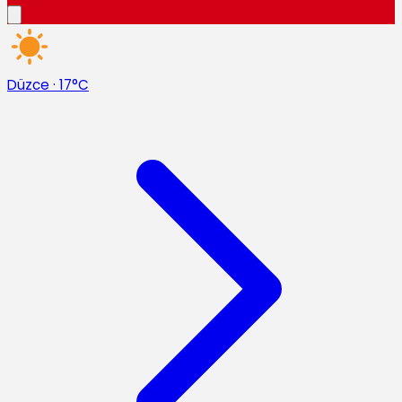
Düzce
·
17°C