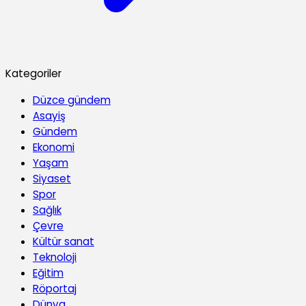
Kategoriler
Düzce gündem
Asayiş
Gündem
Ekonomi
Yaşam
Siyaset
Spor
Sağlık
Çevre
Kültür sanat
Teknoloji
Eğitim
Röportaj
Dünya