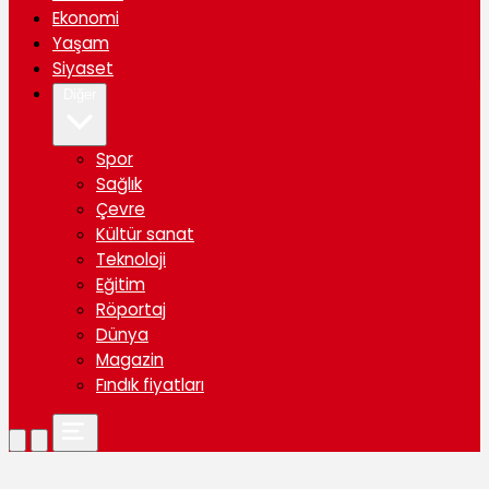
Ekonomi
Yaşam
Siyaset
Diğer
Spor
Sağlık
Çevre
Kültür sanat
Teknoloji
Eğitim
Röportaj
Dünya
Magazin
Fındık fiyatları