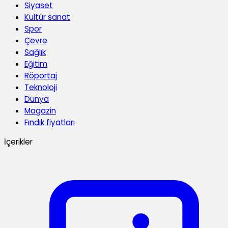
Siyaset
Kültür sanat
Spor
Çevre
Sağlık
Eğitim
Röportaj
Teknoloji
Dünya
Magazin
Fındık fiyatları
İçerikler