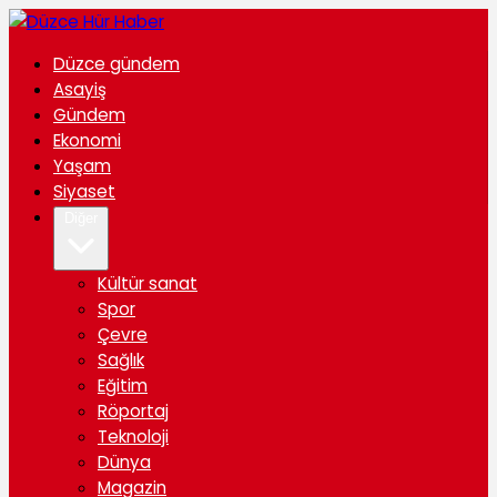
Düzce gündem
Asayiş
Gündem
Ekonomi
Yaşam
Siyaset
Diğer
Kültür sanat
Spor
Çevre
Sağlık
Eğitim
Röportaj
Teknoloji
Dünya
Magazin