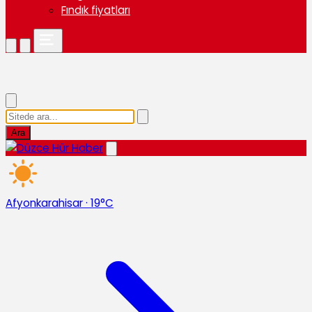
Fındık fiyatları
Ara
Afyonkarahisar
·
19°C