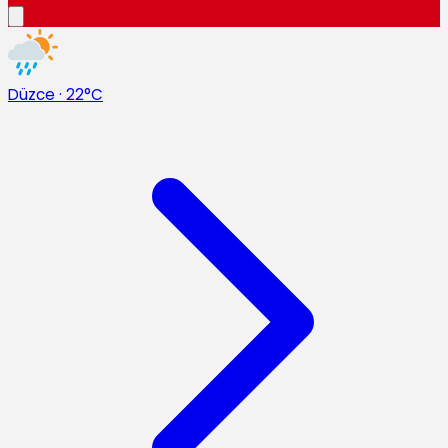
Düzce
·
22°C