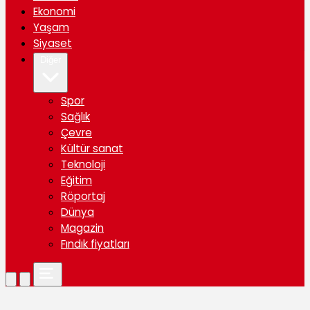
Ekonomi
Yaşam
Siyaset
Diğer
Spor
Sağlık
Çevre
Kültür sanat
Teknoloji
Eğitim
Röportaj
Dünya
Magazin
Fındık fiyatları