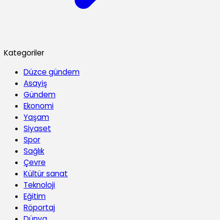
Kategoriler
Düzce gündem
Asayiş
Gündem
Ekonomi
Yaşam
Siyaset
Spor
Sağlık
Çevre
Kültür sanat
Teknoloji
Eğitim
Röportaj
Dünya