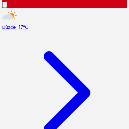
Düzce
·
17°C