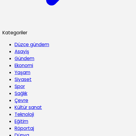
Kategoriler
Düzce gündem
Asayiş
Gündem
Ekonomi
Yaşam
Siyaset
Spor
Sağlık
Çevre
Kültür sanat
Teknoloji
Eğitim
Röportaj
Dünya