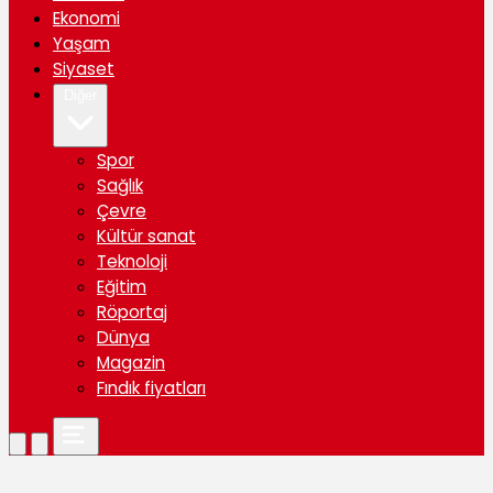
Ekonomi
Yaşam
Siyaset
Diğer
Spor
Sağlık
Çevre
Kültür sanat
Teknoloji
Eğitim
Röportaj
Dünya
Magazin
Fındık fiyatları