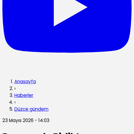
Anasayfa
›
Haberler
›
Düzce gündem
23 Mayıs 2026 - 14:03