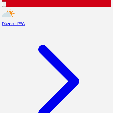
Düzce
·
17°C