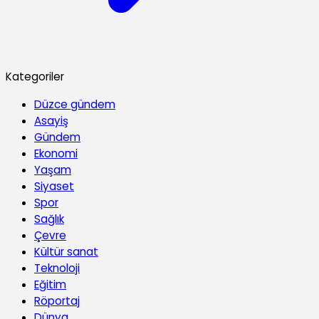
Kategoriler
Düzce gündem
Asayiş
Gündem
Ekonomi
Yaşam
Siyaset
Spor
Sağlık
Çevre
Kültür sanat
Teknoloji
Eğitim
Röportaj
Dünya