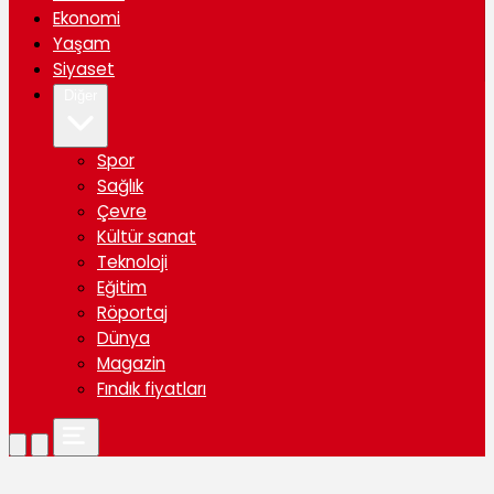
Ekonomi
Yaşam
Siyaset
Diğer
Spor
Sağlık
Çevre
Kültür sanat
Teknoloji
Eğitim
Röportaj
Dünya
Magazin
Fındık fiyatları