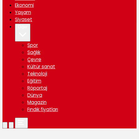
Ekonomi
Yaşam
Siyaset
Diğer
Spor
Sağlık
Çevre
Kültür sanat
Teknoloji
Eğitim
Röportaj
Dünya
Magazin
Fındık fiyatları