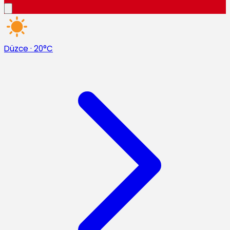
Düzce
·
20°C