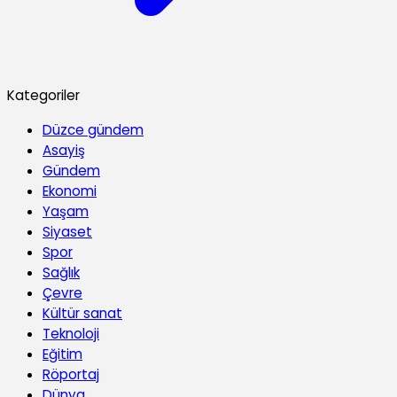
Kategoriler
Düzce gündem
Asayiş
Gündem
Ekonomi
Yaşam
Siyaset
Spor
Sağlık
Çevre
Kültür sanat
Teknoloji
Eğitim
Röportaj
Dünya