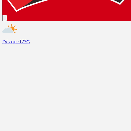
Düzce
·
17°C