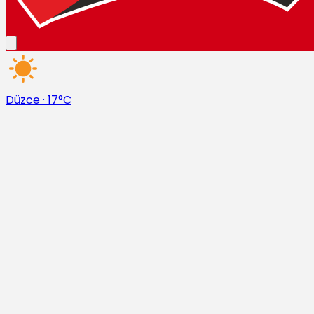
Düzce
·
17°C