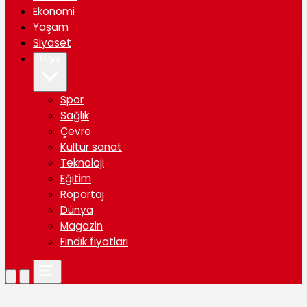
Ekonomi
Yaşam
Siyaset
Diğer
Spor
Sağlık
Çevre
Kültür sanat
Teknoloji
Eğitim
Röportaj
Dünya
Magazin
Fındık fiyatları