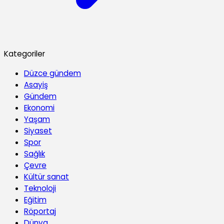
Kategoriler
Düzce gündem
Asayiş
Gündem
Ekonomi
Yaşam
Siyaset
Spor
Sağlık
Çevre
Kültür sanat
Teknoloji
Eğitim
Röportaj
Dünya