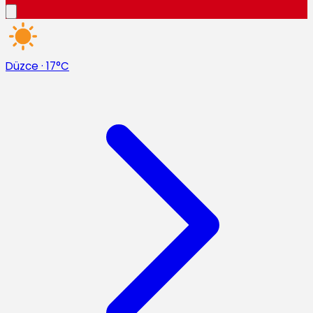
Düzce
·
17°C