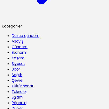
Kategoriler
Düzce gündem
Asayiş
Gündem
Ekonomi
Yaşam
Siyaset
Spor
Sağlık
Çevre
Kültür sanat
Teknoloji
Eğitim
Röportaj
Dünya