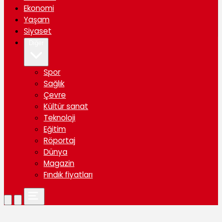
Ekonomi
Yaşam
Siyaset
Diğer
Spor
Sağlık
Çevre
Kültür sanat
Teknoloji
Eğitim
Röportaj
Dünya
Magazin
Fındık fiyatları