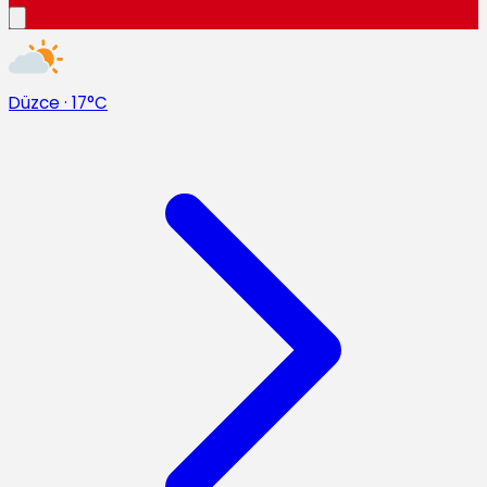
Düzce
·
17°C