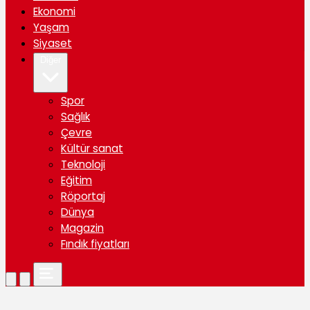
Ekonomi
Yaşam
Siyaset
Diğer
Spor
Sağlık
Çevre
Kültür sanat
Teknoloji
Eğitim
Röportaj
Dünya
Magazin
Fındık fiyatları