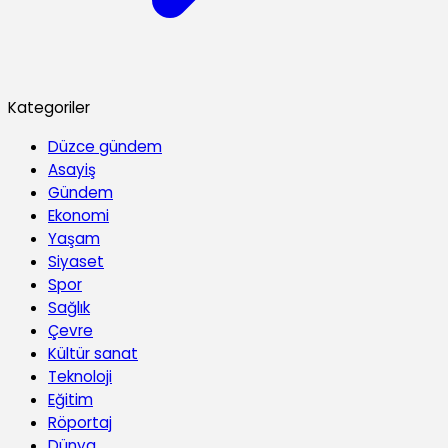
Kategoriler
Düzce gündem
Asayiş
Gündem
Ekonomi
Yaşam
Siyaset
Spor
Sağlık
Çevre
Kültür sanat
Teknoloji
Eğitim
Röportaj
Dünya