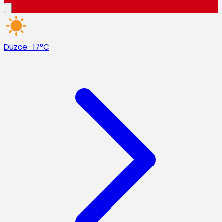
Düzce
·
17°C