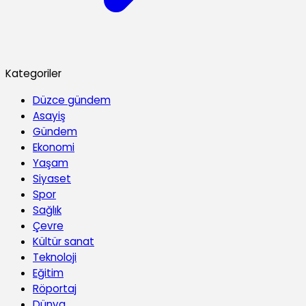
Kategoriler
Düzce gündem
Asayiş
Gündem
Ekonomi
Yaşam
Siyaset
Spor
Sağlık
Çevre
Kültür sanat
Teknoloji
Eğitim
Röportaj
Dünya