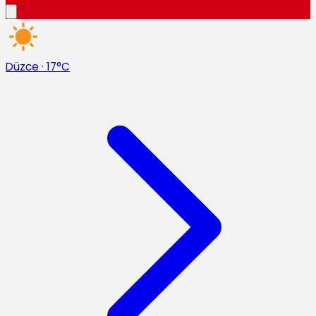
Düzce
·
17°C