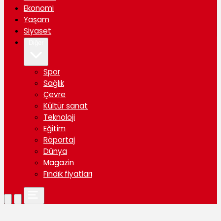
Ekonomi
Yaşam
Siyaset
Diğer
Spor
Sağlık
Çevre
Kültür sanat
Teknoloji
Eğitim
Röportaj
Dünya
Magazin
Fındık fiyatları