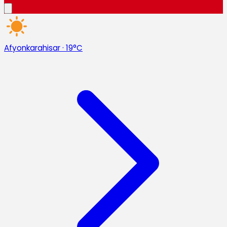
Afyonkarahisar
·
19°C