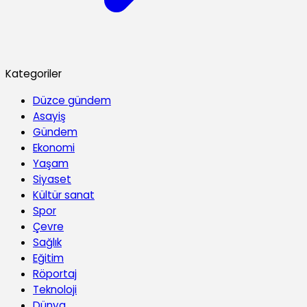
Kategoriler
Düzce gündem
Asayiş
Gündem
Ekonomi
Yaşam
Siyaset
Kültür sanat
Spor
Çevre
Sağlık
Eğitim
Röportaj
Teknoloji
Dünya