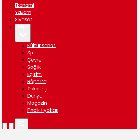
Ekonomi
Yaşam
Siyaset
Diğer
Kültür sanat
Spor
Çevre
Sağlık
Eğitim
Röportaj
Teknoloji
Dünya
Magazin
Fındık fiyatları