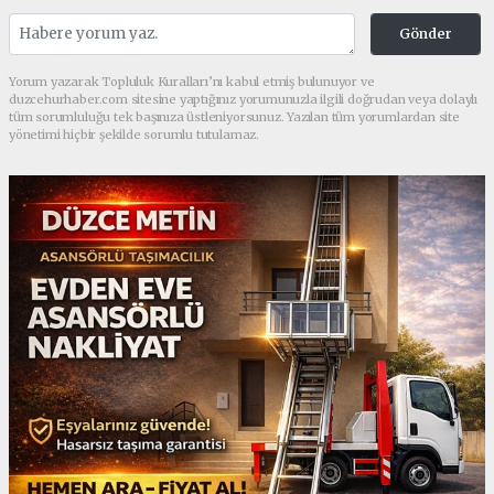
Gönder
Yorum yazarak Topluluk Kuralları’nı kabul etmiş bulunuyor ve
duzcehurhaber.com sitesine yaptığınız yorumunuzla ilgili doğrudan veya dolaylı
tüm sorumluluğu tek başınıza üstleniyorsunuz. Yazılan tüm yorumlardan site
yönetimi hiçbir şekilde sorumlu tutulamaz.