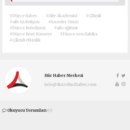
#Düzce haber
#Aile Akademisi
#Çilimli
#aile içi iletişim
#Anneler Günü
#Düzce Belediyesi
#aile eğitimi
#Düzce Kent Konseyi
#Düzce son dakika
#Çilimli etkinlik
Hür Haber Merkezi
info@duzcehurhaber.com
Okuyucu Yorumları
(0)